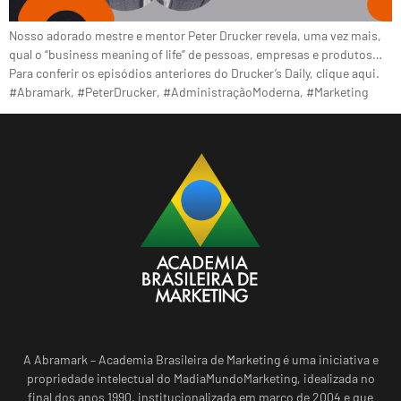
Nosso adorado mestre e mentor Peter Drucker revela, uma vez mais,
qual o “business meaning of life” de pessoas, empresas e produtos…
Para conferir os episódios anteriores do Drucker’s Daily, clique aqui.
#Abramark, #PeterDrucker, #AdministraçãoModerna, #Marketing
A Abramark – Academia Brasileira de Marketing é uma iniciativa e
propriedade intelectual do MadiaMundoMarketing, idealizada no
final dos anos 1990, institucionalizada em março de 2004 e que