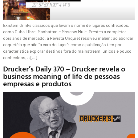
Existem drinks clássicos que levam o nome de lugares conhecidos,
como Cuba Libre, Manhattan e Moscow Mule. Prestes a completar
dois anos de mercado, a Revista Unquiet resolveu ir além: ao abordar
coquetéis que são “a cara do lugar”: como a publicação tem por
característica explorar destinos fora do mainstream, únicos e pouco
conhecidos, a […]
Drucker’s Daily 370 – Drucker revela o
business meaning of life de pessoas
empresas e produtos