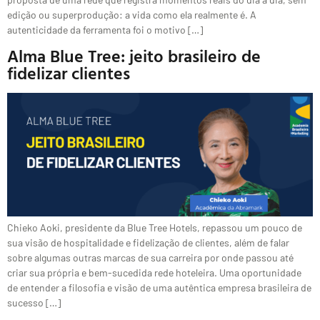
edição ou superprodução: a vida como ela realmente é. A
autenticidade da ferramenta foi o motivo […]
Alma Blue Tree: jeito brasileiro de
fidelizar clientes
Chieko Aoki, presidente da Blue Tree Hotels, repassou um pouco de
sua visão de hospitalidade e fidelização de clientes, além de falar
sobre algumas outras marcas de sua carreira por onde passou até
criar sua própria e bem-sucedida rede hoteleira. Uma oportunidade
de entender a filosofia e visão de uma autêntica empresa brasileira de
sucesso […]