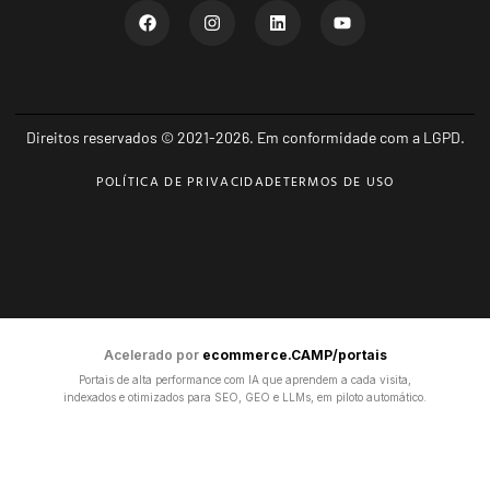
Direitos reservados © 2021-2026. Em conformidade com a LGPD.
POLÍTICA DE PRIVACIDADE
TERMOS DE USO
Acelerado por
ecommerce.CAMP/portais
Portais de alta performance com IA que aprendem a cada visita,
indexados e otimizados para SEO, GEO e LLMs, em piloto automático.