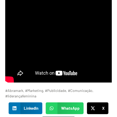
#Abramark, #Marketing, #Publicidade, #Comunicação,
#liderançafeminina
LinkedIn
WhatsApp
X