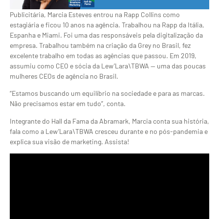
Publicitária, Marcia Esteves entrou na Rapp Collins como
estagiária e ficou 10 anos na agência. Trabalhou na Rapp da Itália,
Espanha e Miami. Foi uma das responsáveis pela digitalização da
empresa. Trabalhou também na criação da Grey no Brasil, fez
excelente trabalho em todas as agências que passou. Em 2019,
assumiu como CEO e sócia da Lew’Lara\TBWA — uma das poucas
mulheres CEOs de agência no Brasil.
“Estamos buscando um equilíbrio na sociedade e para as marcas.
Não precisamos estar em tudo”, conta.
Integrante do Hall da Fama da Abramark, Marcia conta sua história,
fala como a Lew’Lara\TBWA cresceu durante e no pós-pandemia e
explica sua visão de marketing. Assista!