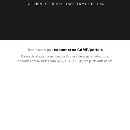
POLÍTICA DE PRIVACIDADE
TERMOS DE USO
Acelerado por
ecommerce.CAMP/portais
Portais de alta performance com IA que aprendem a cada visita,
indexados e otimizados para SEO, GEO e LLMs, em piloto automático.