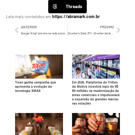
Threads
Leia mais conteúdos em
https://abramark.com.br
ANTERIOR
PRÓXIMO
Burger King® estreia na rede social BeReal
Drucker’s Daily 371 – Drucker lembra que Karl Marx admirava e cultuava a economia de mercado
Tixan ganha campanha que
Em 2026, Plataforma de Trilhos
apresenta a evolução da
da Motiva investirá mais de R$
tecnologia XMAX
89 milhões na modernização de
áreas comerciais e impulsionará
a expansão de grandes marcas
nas estações