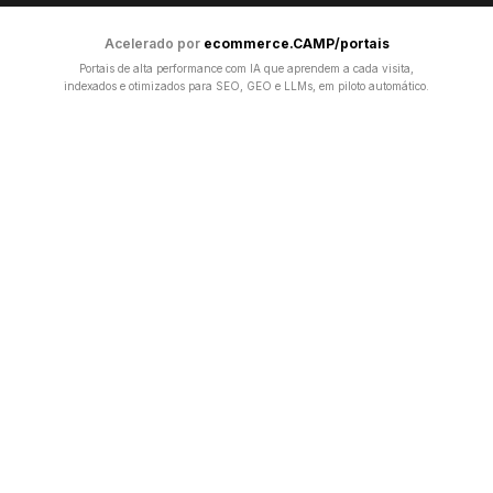
Acelerado por
ecommerce.CAMP/portais
Portais de alta performance com IA que aprendem a cada visita,
indexados e otimizados para SEO, GEO e LLMs, em piloto automático.