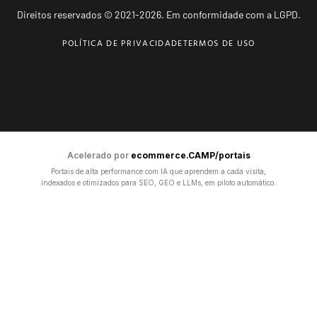
Direitos reservados © 2021-2026. Em conformidade com a LGPD.
POLÍTICA DE PRIVACIDADE
TERMOS DE USO
Acelerado por
ecommerce.CAMP/portais
Portais de alta performance com IA que aprendem a cada visita,
indexados e otimizados para SEO, GEO e LLMs, em piloto automático.