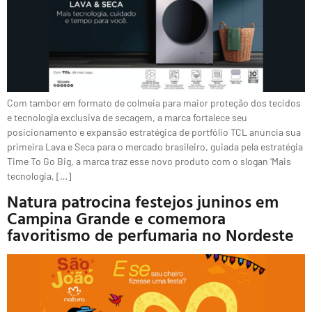
Com tambor em formato de colmeia para maior proteção dos tecidos
e tecnologia exclusiva de secagem, a marca fortalece seu
posicionamento e expansão estratégica de portfólio TCL anuncia sua
primeira Lava e Seca para o mercado brasileiro, guiada pela estratégia
Time To Go Big, a marca traz esse novo produto com o slogan ‘Mais
tecnologia, […]
Natura patrocina festejos juninos em
Campina Grande e comemora
favoritismo de perfumaria no Nordeste