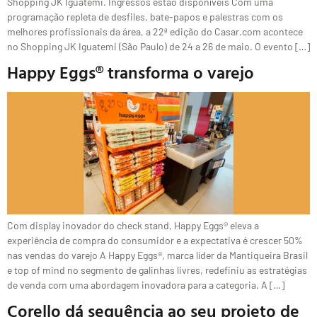
Shopping JK Iguatemi. Ingressos estão disponíveis Com uma
programação repleta de desfiles, bate-papos e palestras com os
melhores profissionais da área, a 22ª edição do Casar.com acontece
no Shopping JK Iguatemi (São Paulo) de 24 a 26 de maio. O evento […]
Happy Eggs® transforma o varejo
Com display inovador do check stand, Happy Eggs® eleva a
experiência de compra do consumidor e a expectativa é crescer 50%
nas vendas do varejo A Happy Eggs®, marca líder da Mantiqueira Brasil
e top of mind no segmento de galinhas livres, redefiniu as estratégias
de venda com uma abordagem inovadora para a categoria. A […]
Corello dá sequência ao seu projeto de