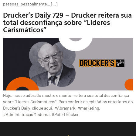
pessoas, pessoalmente… […]
Drucker’s Daily 729 – Drucker reitera sua
total desconfiança sobre “Líderes
Carismáticos”
Hoje, nosso adorado mestre e mentor reitera sua total desconfiança
sobre “Líderes Carismáticos”. Para conferir os episódios anteriores do
Drucker’s Daily, clique aqui. #Abramark, #marketing,
#AdministracaoModerna, #PeterDrucker