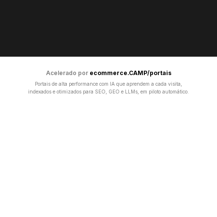
Acelerado por
ecommerce.CAMP/portais
Portais de alta performance com IA que aprendem a cada visita,
indexados e otimizados para SEO, GEO e LLMs, em piloto automático.