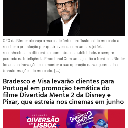
CEO da Binder alcança a marca de único profissional do mercado a
receber a premiação por quatro vezes, com uma trajetória
reconhecida em diferentes momentos da publicidade, e sempre
pautada na Inteligência Emocional Com uma gestão à frente da Binder
focada na inovação e em manter a sua operação na vanguarda das
transformações do mercado, […]
Bradesco e Visa levarão clientes para
Portugal em promoção temática do
filme Divertida Mente 2 da Disney e
Pixar, que estreia nos cinemas em junho