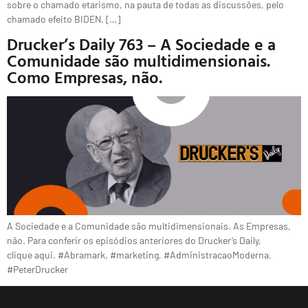
sobre o chamado etarismo, na pauta de todas as discussões, pelo
chamado efeito BIDEN, […]
Drucker’s Daily 763 – A Sociedade e a
Comunidade são multidimensionais.
Como Empresas, não.
A Sociedade e a Comunidade são multidimensionais. As Empresas,
não. Para conferir os episódios anteriores do Drucker’s Daily,
clique aqui. #Abramark, #marketing, #AdministracaoModerna,
#PeterDrucker