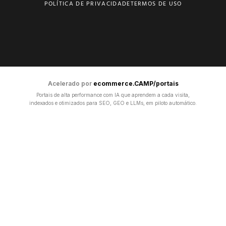
POLÍTICA DE PRIVACIDADE
TERMOS DE USO
Acelerado por
ecommerce.CAMP/portais
Portais de alta performance com IA que aprendem a cada visita,
indexados e otimizados para SEO, GEO e LLMs, em piloto automático.