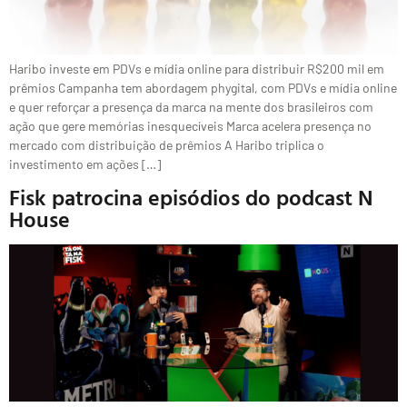
Haribo investe em PDVs e mídia online para distribuir R$200 mil em
prêmios Campanha tem abordagem phygital, com PDVs e mídia online
e quer reforçar a presença da marca na mente dos brasileiros com
ação que gere memórias inesquecíveis Marca acelera presença no
mercado com distribuição de prêmios A Haribo triplica o
investimento em ações […]
Fisk patrocina episódios do podcast N
House