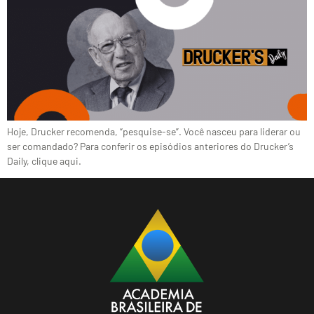
Hoje, Drucker recomenda, “pesquise-se”. Você nasceu para liderar ou
ser comandado? Para conferir os episódios anteriores do Drucker’s
Daily, clique aqui.