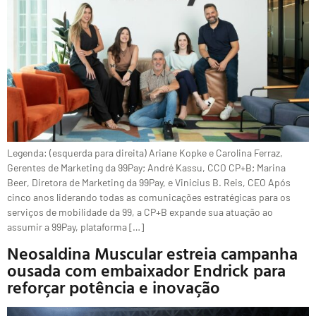
Legenda: (esquerda para direita) Ariane Kopke e Carolina Ferraz,
Gerentes de Marketing da 99Pay; André Kassu, CCO CP+B; Marina
Beer, Diretora de Marketing da 99Pay, e Vinicius B. Reis, CEO Após
cinco anos liderando todas as comunicações estratégicas para os
serviços de mobilidade da 99, a CP+B expande sua atuação ao
assumir a 99Pay, plataforma […]
Neosaldina Muscular estreia campanha
ousada com embaixador Endrick para
reforçar potência e inovação