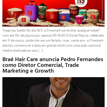
Traga seu balde! No dia 16/3, a Cinemark vai encher qualquer balde*
com até 10L de pipoca por apenas R$ 19,00 O Dia da Pipoca, celebrado
em 11 de março, pode não ser um feriado, mas, neste ano, a Cinemark
decidiu comemorar a data em grande estilo com uma ação nacional
inédita dedicada ao seu […]
Braé Hair Care anuncia Pedro Fernandes
como Diretor Comercial, Trade
Marketing e Growth