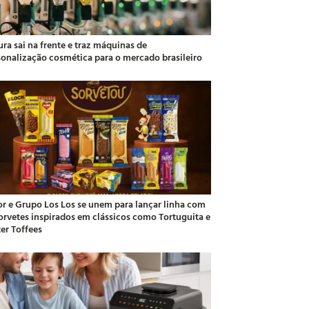
ra sai na frente e traz máquinas de
sonalização cosmética para o mercado brasileiro
or e Grupo Los Los se unem para lançar linha com
sorvetes inspirados em clássicos como Tortuguita e
ter Toffees