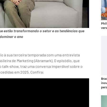
Phil
ver
e estão transformando o setor e as tendências que
 dominar o ano
ício à sua terceira temporada com uma entrevista
ileira de Marketing (Abramark). O episódio, que
 talk-show, traz uma conversa imperdível sobre o
ucedidas em 2025. Confira:
Bra
ino
per