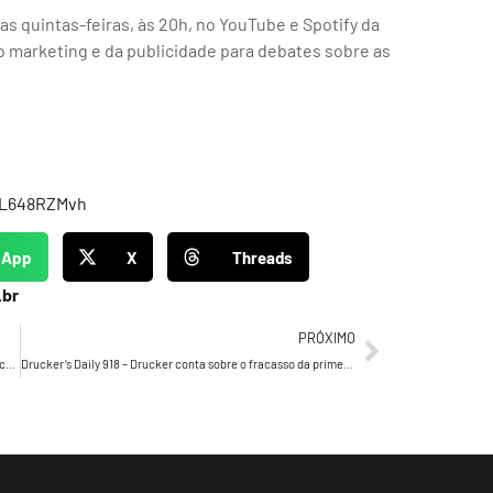
as quintas-feiras, às 20h, no YouTube e Spotify da
 marketing e da publicidade para debates sobre as
FL648RZMvh
sApp
X
Threads
.br
PRÓXIMO
Dia da Pipoca: Cinemark realiza ação especial inédita para celebrar a data
Drucker’s Daily 918 – Drucker conta sobre o fracasso da primeira máquina de calcular…