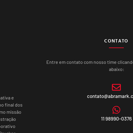
CONTATO
Entre em contato com nosso time clican
abaixo:
contato@abramark.
ativa e
o final dos
omo missão
11 98990-0376
istração
porativo