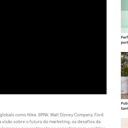
Per
por
Publ
San
globais como Nike, BMW, Walt Disney Company, Ford
 visão sobre o futuro do marketing, os desafios da