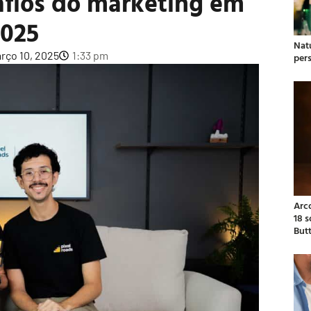
safios do marketing em
2025
Natu
rço 10, 2025
1:33 pm
per
Arc
18 
But