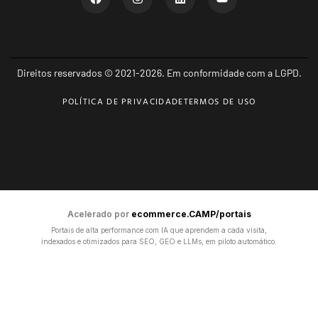
Direitos reservados © 2021-2026. Em conformidade com a LGPD.
POLÍTICA DE PRIVACIDADE
TERMOS DE USO
Acelerado por
ecommerce.CAMP/portais
Portais de alta performance com IA que aprendem a cada visita,
indexados e otimizados para SEO, GEO e LLMs, em piloto automático.