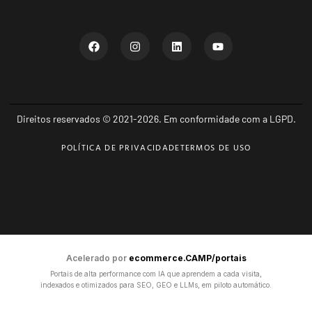
Direitos reservados © 2021-2026. Em conformidade com a LGPD.
POLÍTICA DE PRIVACIDADE
TERMOS DE USO
Acelerado por
ecommerce.CAMP/portais
Portais de alta performance com IA que aprendem a cada visita,
indexados e otimizados para SEO, GEO e LLMs, em piloto automático.