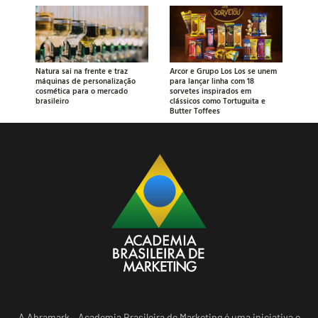
Natura sai na frente e traz
Arcor e Grupo Los Los se unem
máquinas de personalização
para lançar linha com 18
cosmética para o mercado
sorvetes inspirados em
brasileiro
clássicos como Tortuguita e
Butter Toffees
A Abramark – Academia Brasileira de Marketing é uma iniciativa e