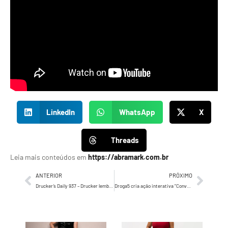
LinkedIn
WhatsApp
X
Threads
Leia mais conteúdos em
https://abramark.com.br
ANTERIOR
PRÓXIMO
Drucker’s Daily 937 – Drucker lembra e reitera, ninguém é líder por fatalidade…
Droga5 cria ação interativa “Conversa Infinita” para Meta e reforça conexão humana com inteligência artificial