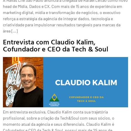
A Havas Life São Paulo anuncia a chegada de Rafael Leitão como novo
head de Mídia, Dados e CX. Com mais de 15 anos de experiência em
marketing digital, mídia e transformação de negócios, o executivo
reforça a estratégia da agência de integrar dados, tecnologia e
criatividade para impulsionar resultados tangíveis para marcas da
área […]
Entrevista com Claudio Kalim,
Cofundador e CEO da Tech & Soul
Em entrevista exclusiva, Claudio Kalim conta sua trajetória
profissional, sobre a criação da Tech&Soul com seus sócios, o
momento atual da agência e seus diferenciais. Claudio Kalim é
Cofundador e CEO da Tech & Soul, possui mais de 25 anos de