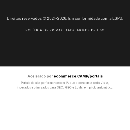
Direitos reservados © 2021-2026. Em conformidade com a LGPD.
POLÍTICA DE PRIVACIDADE
TERMOS DE USO
Acelerado por
ecommerce.CAMP/portais
Portais de alta performance com IA que aprendem a cada visita,
indexados e otimizados para SEO, GEO e LLMs, em piloto automático.