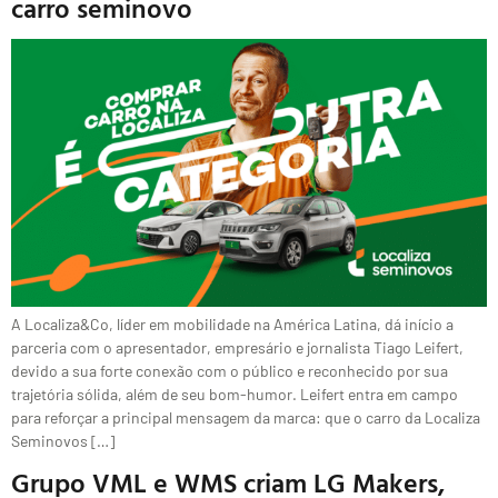
carro seminovo
A Localiza&Co, líder em mobilidade na América Latina, dá início a
parceria com o apresentador, empresário e jornalista Tiago Leifert,
devido a sua forte conexão com o público e reconhecido por sua
trajetória sólida, além de seu bom-humor. Leifert entra em campo
para reforçar a principal mensagem da marca: que o carro da Localiza
Seminovos […]
Grupo VML e WMS criam LG Makers,