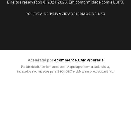
Direitos reservados © 2021-2026. Em conformidade com a LGPD.
POLÍTICA DE PRIVACIDADE
TERMOS DE USO
Acelerado por
ecommerce.CAMP/portais
Portais de alta performance com IA que aprendem a cada visita,
indexados e otimizados para SEO, GEO e LLMs, em piloto automático.