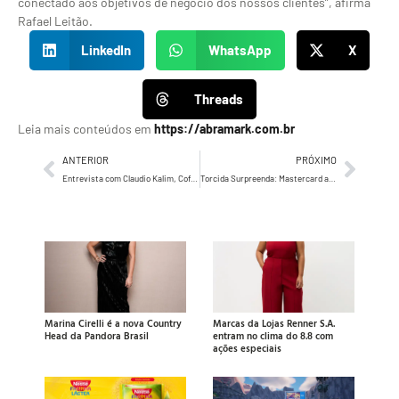
conectado aos objetivos de negócio dos nossos clientes”, afirma
Rafael Leitão.
LinkedIn
WhatsApp
X
Threads
Leia mais conteúdos em
https://abramark.com.br
ANTERIOR
PRÓXIMO
Entrevista com Claudio Kalim, Cofundador e CEO da Tech & Soul
Torcida Surpreenda: Mastercard anuncia novas experiências exclusivas para fãs de futebol
Marina Cirelli é a nova Country
Marcas da Lojas Renner S.A.
Head da Pandora Brasil
entram no clima do 8.8 com
ações especiais