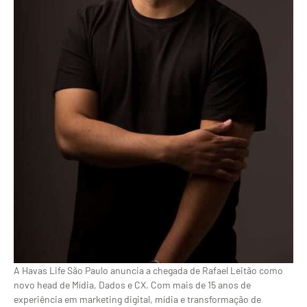
A Havas Life São Paulo anuncia a chegada de Rafael Leitão como
novo head de Mídia, Dados e CX. Com mais de 15 anos de
experiência em marketing digital, mídia e transformação de