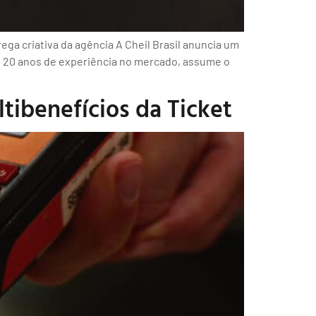
ga criativa da agência A Cheil Brasil anuncia um
e 20 anos de experiência no mercado, assume o
tibenefícios da Ticket