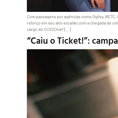
Com passagens por agências como Ogilvy, BETC, Wu
reforço em seu alto escalão com a chegada de um
cargo de CCO (Chief […]
“Caiu o Ticket!”: camp