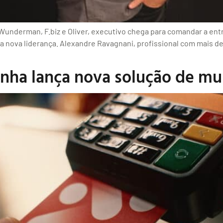
nderman, F.biz e Oliver, executivo chega para comandar a entre
a nova liderança. Alexandre Ravagnani, profissional com mais d
anha lança nova solução de mul