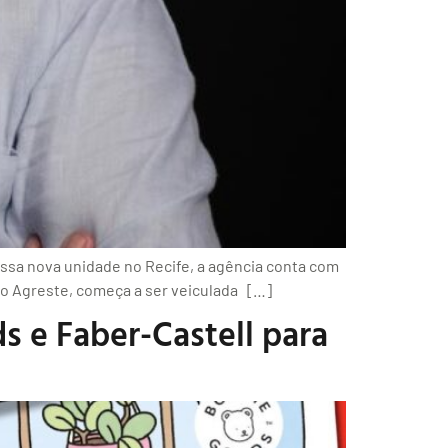
ssa nova unidade no Recife, a agência conta com
 do Agreste, começa a ser veiculada […]
s e Faber-Castell para