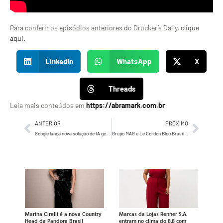
Para conferir os episódios anteriores do Drucker’s Daily, clique
aqui.
LinkedIn
WhatsApp
X
Threads
Leia mais conteúdos em
https://abramark.com.br
ANTERIOR
PRÓXIMO
Google lança nova solução de IA generativa para otimização de criativos em vídeo
Grupo MAG e Le Cordon Bleu Brasil criam café conceito na Faria Lima
Marina Cirelli é a nova Country
Marcas da Lojas Renner S.A.
Head da Pandora Brasil
entram no clima do 8.8 com