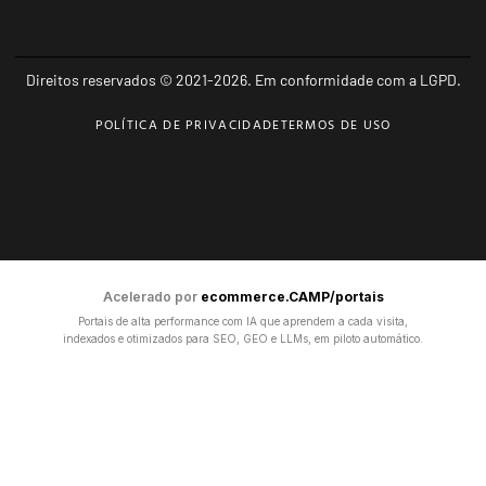
Direitos reservados © 2021-2026. Em conformidade com a LGPD.
POLÍTICA DE PRIVACIDADE
TERMOS DE USO
Acelerado por
ecommerce.CAMP/portais
Portais de alta performance com IA que aprendem a cada visita,
indexados e otimizados para SEO, GEO e LLMs, em piloto automático.