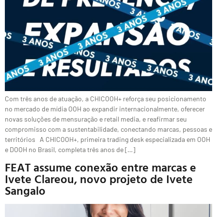
Com três anos de atuação, a CHICOOH+ reforça seu posicionamento
no mercado de mídia OOH ao expandir internacionalmente, oferecer
novas soluções de mensuração e retail media, e reafirmar seu
compromisso com a sustentabilidade, conectando marcas, pessoas e
territórios A CHICOOH+, primeira trading desk especializada em OOH
e DOOH no Brasil, completa três anos de […]
FEAT assume conexão entre marcas e
Ivete Clareou, novo projeto de Ivete
Sangalo