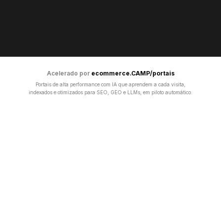
Acelerado por
ecommerce.CAMP/portais
Portais de alta performance com IA que aprendem a cada visita,
indexados e otimizados para SEO, GEO e LLMs, em piloto automático.