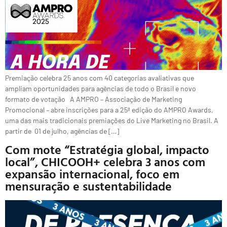
Premiação celebra 25 anos com 40 categorias avaliativas que
ampliam oportunidades para agências de todo o Brasil e novo
formato de votação A AMPRO – Associação de Marketing
Promocional – abre inscrições para a 25ª edição do AMPRO Awards,
uma das mais tradicionais premiações do Live Marketing no Brasil. A
partir de 01 de julho, agências de […]
Com mote “Estratégia global, impacto
local”, CHICOOH+ celebra 3 anos com
expansão internacional, foco em
mensuração e sustentabilidade