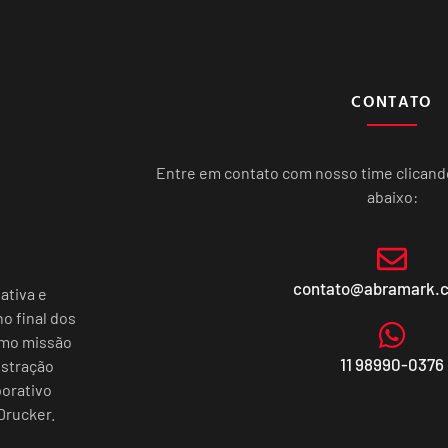
CONTATO
Entre em contato com nosso time clican
abaixo:
contato@abramark.
ativa e
o final dos
omo missão
11 98990-0376
istração
porativo
Drucker.