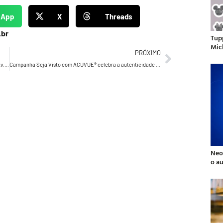
sApp
X
Threads
.br
Tup
Mic
PRÓXIMO
Mercado Livre oferece cupons de desconto em karaokê na Av. Paulista
Campanha Seja Visto com ACUVUE® celebra a autenticidade e o poder de enxergar com confiança
Neo
o a