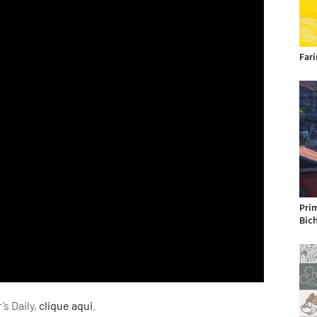
Far
Pri
Bic
’s Daily,
clique aqui
.