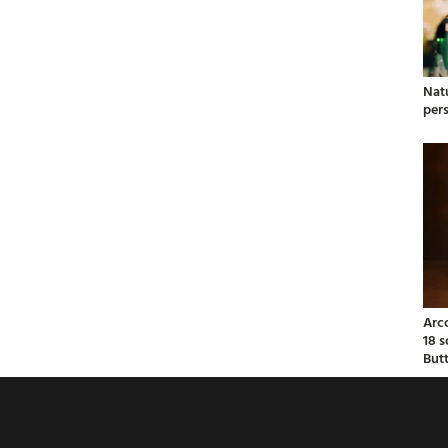
Natu
per
Arc
18 
But