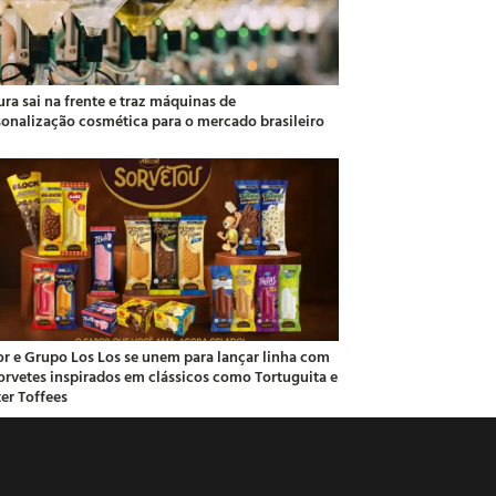
ra sai na frente e traz máquinas de
sonalização cosmética para o mercado brasileiro
or e Grupo Los Los se unem para lançar linha com
sorvetes inspirados em clássicos como Tortuguita e
ter Toffees