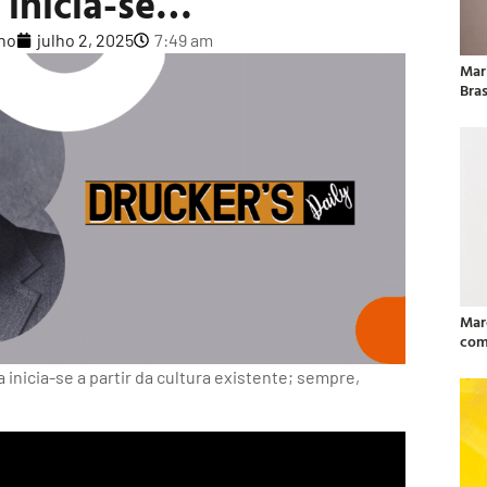
 inicia-se…
lho
julho 2, 2025
7:49 am
Mar
Bras
Mar
com
inicia-se a partir da cultura existente; sempre,