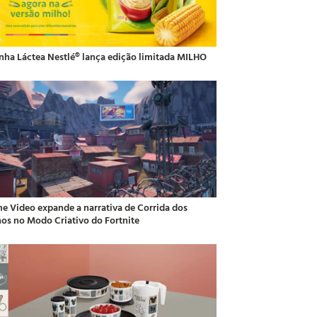
inha Láctea Nestlé® lança edição limitada MILHO
me Video expande a narrativa de Corrida dos
hos no Modo Criativo do Fortnite