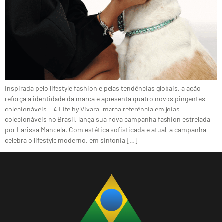
Inspirada pelo lifestyle fashion e pelas tendências globais, a ação
reforça a identidade da marca e apresenta quatro novos pingentes
colecionáveis. A Life by Vivara, marca referência em joias
colecionáveis no Brasil, lança sua nova campanha fashion estrelada
por Larissa Manoela. Com estética sofisticada e atual, a campanha
celebra o lifestyle moderno, em sintonia […]