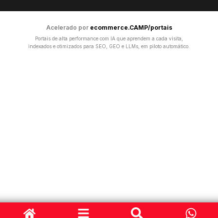
Acelerado por
ecommerce.CAMP/portais
Portais de alta performance com IA que aprendem a cada visita,
indexados e otimizados para SEO, GEO e LLMs, em piloto automático.