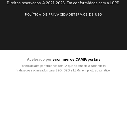
Direitos reservados © 2021-2026. Em conformidade com a LGPD.
POLÍTICA DE PRIVACIDADE
TERMOS DE USO
Acelerado por
ecommerce.CAMP/portais
Portais de alta performance com IA que aprendem a cada visita,
indexados e otimizados para SEO, GEO e LLMs, em piloto automático.