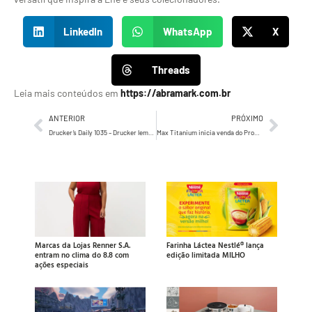
LinkedIn
WhatsApp
X
Threads
Leia mais conteúdos em
https://abramark.com.br
ANTERIOR
PRÓXIMO
Drucker’s Daily 1035 – Drucker lembra, ninguém, absolutamente ninguém, sabe o que o cliente quer…
Max Titanium inicia venda do Promopack Edição Las Vegas 2025 e vai levar fã para o maior evento de fisiculturismo do mundo
Marcas da Lojas Renner S.A.
Farinha Láctea Nestlé® lança
entram no clima do 8.8 com
edição limitada MILHO
ações especiais