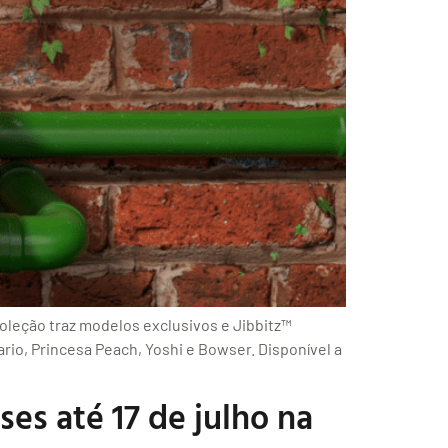
coleção traz modelos exclusivos e Jibbitz™
io, Princesa Peach, Yoshi e Bowser. Disponível a
es até 17 de julho na