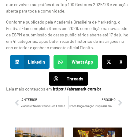
que envolveu sugestões dos Top 100 Gestores 2025/26 e votação
aberta para toda a comunidade.
Conforme publicado pela Academia Brasileira de Marketing, o
Festival Élan completa 6 anos em 2026, com edição na nova sede
da ESPM e submissão de cases publicitários aberta até 17 de julho
em 41 categorias, após bater recorde histórico de inscrições no
ano anterior e ganhar o mascote oficial Elanito.
LinkedIn
WhatsApp
X
Threads
Leia mais conteúdos em
https://abramark.com.br
ANTERIOR
PRÓXIMO
Johnnie Walker vende Red Label e Black Label pelos preços de 2002 em ação no iFood no dia do jogo Brasil x Escócia
Crocs lança coleção inspirada em Super Mario no Brasil com Jibbitz colecionáveis a partir de 15 de julho