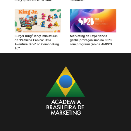
Burger King® lança miniaturas
Marketing de Experiência
de ‘Patrulha Canina: Uma
ganha protagonismo no SP2B
Aventura Dino’ no Combo King
com programação da AMPRO
Jr.™