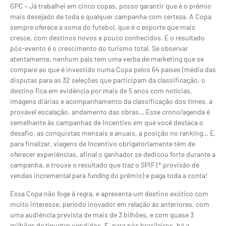
GPC – Já trabalhei em cinco copas, posso garantir que é o prêmio
mais desejado de toda e qualquer campanha com certeza. A Copa
sempre oferece a soma do futebol, que é o esporte que mais
cresce, com destinos novos e pouco conhecidos. E o resultado
pós-evento é o crescimento do turismo total. Se observar
atentamente, nenhum país tem uma verba de marketing que se
compare ao que é investido numa Copa pelos 64 países (média das
disputas para as 32 seleções que participam da classificação, o
destino fica em evidência por mais de 5 anos com notícias,
imagens diárias e acompanhamento da classificação dos times, a
provável escalação, andamento das obras… Esse crono/agenda é
semelhante às campanhas de Incentivo em que você destaca o
desafio, as conquistas mensais e anuais, a posição no ranking… E,
para finalizar, viagens de Incentivo obrigatoriamente têm de
oferecer experiências, afinal o ganhador se dedicou forte durante a
campanha, e trouxe o resultado que traz o SPIF (* provisão de
vendas incremental para
funding
do prêmio) e paga toda a conta!
Essa Copa não foge à regra, e apresenta um destino exótico com
muito interesse, período inovador em relação às anteriores, com
uma audiência prevista de mais de 3 bilhões, e com quase 3
milhões de tíquetes vendidos. E, para nós brasileiros, há a