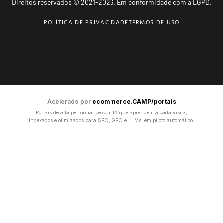
Direitos reservados © 2021-2026. Em conformidade com a LGPD.
POLÍTICA DE PRIVACIDADE
TERMOS DE USO
Acelerado por
ecommerce.CAMP/portais
Portais de alta performance com IA que aprendem a cada visita,
indexados e otimizados para SEO, GEO e LLMs, em piloto automático.