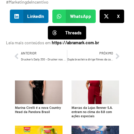
#MarketingdeIncentivo
LinkedIn
WhatsApp
X
Threads
Leia mais conteúdos em
https://abramark.com.br
ANTERIOR
PRÓXIMO
Drucker’s Daily 330 – Drucker nos orienta como devemos lidar com os trabalhadores do conhecimento
Dupla brasileira dirige filmes da campanha global do EA Fifa 23
Marina Cirelli é a nova Country
Marcas da Lojas Renner S.A.
Head da Pandora Brasil
entram no clima do 8.8 com
ações especiais