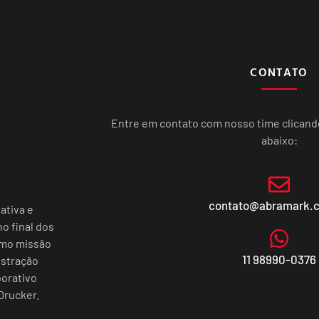
CONTATO
Entre em contato com nosso time clican
abaixo:
contato@abramark.
ativa e
o final dos
omo missão
11 98990-0376
istração
porativo
Drucker.