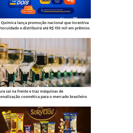
 Química lança promoção nacional que incentiva
utocuidado e distribuirá até R$ 150 mil em prêmios
ra sai na frente e traz máquinas de
sonalização cosmética para o mercado brasileiro