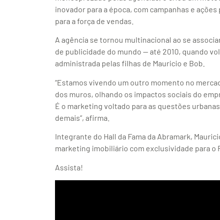
inovador para a época, com campanhas e ações
para a força de vendas.
A agência se tornou multinacional ao se assoc
de publicidade do mundo — até 2010, quando volt
administrada pelas filhas de Mauricio e Bob.
“Estamos vivendo um outro momento no mercado
dos muros, olhando os impactos sociais do empr
É o marketing voltado para as questões urbanas 
demais”, afirma.
Integrante do Hall da Fama da Abramark, Mauricio
marketing imobiliário com exclusividade para o P
Assista!