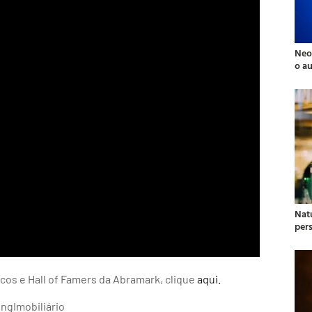
Neo
o a
Natu
per
os e Hall of Famers da Abramark, clique
aqui.
ngImobiliário