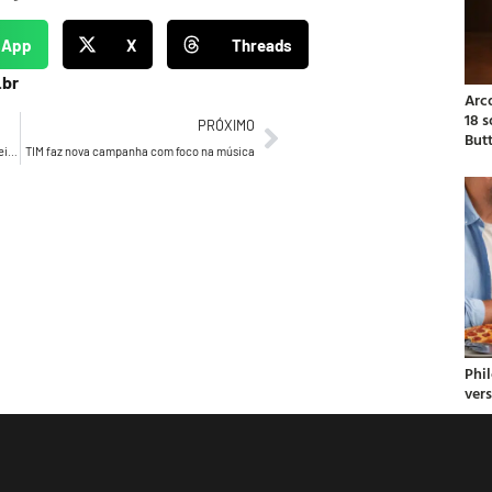
sApp
X
Threads
.br
Arc
18 
PRÓXIMO
But
Xamã estrela campanha global da Budweiser
TIM faz nova campanha com foco na música
Phil
ver