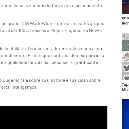
 promocionais, endomarketing e de relacionamento
Pri
Bic
iar ao grupo DDB WorldWide — um dos maiores grupos
ou a ser 100% brasileira. Hoje a Eugenio é a NewE,
 imobiliário. Os incorporadores estão vendo além
eendimento. E sinto que contribui demais para isso.
e a qualidade de vida das pessoas. É gratificante
 Eugenio fala sobre sua história e sua visão sobre
Tup
ortal Inteligemcia.
Mic