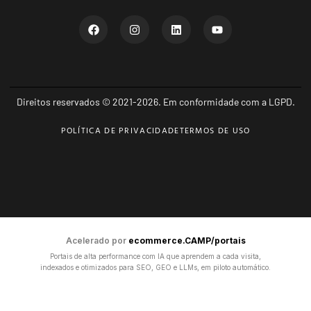
Direitos reservados © 2021-2026. Em conformidade com a LGPD.
POLÍTICA DE PRIVACIDADE
TERMOS DE USO
Acelerado por
ecommerce.CAMP/portais
Portais de alta performance com IA que aprendem a cada visita,
indexados e otimizados para SEO, GEO e LLMs, em piloto automático.