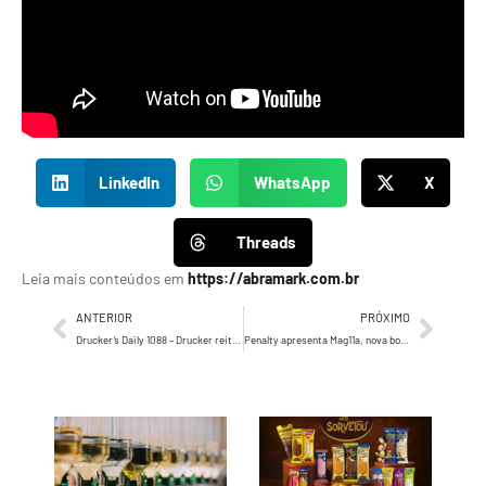
LinkedIn
WhatsApp
X
Threads
Leia mais conteúdos em
https://abramark.com.br
ANTERIOR
PRÓXIMO
Drucker’s Daily 1088 – Drucker reitera, há que haver uma correspondência entre os valores…
Penalty apresenta Mag11a, nova bola oficial de futebol de campo, no sorteio do Paulistão 2026