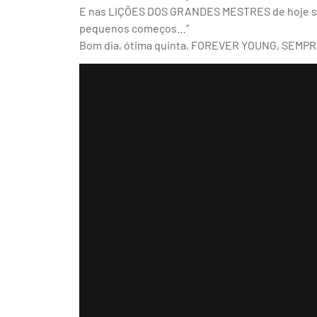
E nas LIÇÕES DOS GRANDES MESTRES de hoje sob
pequenos começos…”
Bom dia, ótima quinta, FOREVER YOUNG, SEMPRE