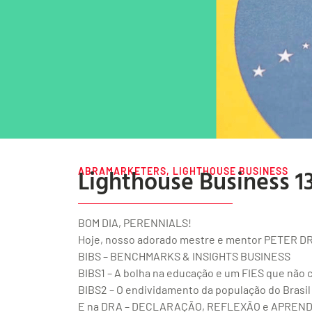
Lighthouse Business 1
ABRAMARKETERS
,
LIGHTHOUSE BUSINESS
BOM DIA, PERENNIALS!
Hoje, nosso adorado mestre e mentor PETER D
BIBS – BENCHMARKS & INSIGHTS BUSINESS
BIBS1 – A bolha na educação e um FIES que não 
BIBS2 – O endividamento da população do Brasil
E na DRA – DECLARAÇÃO, REFLEXÃO e APRENDIZA