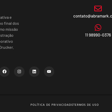
contato@abramark.
ativa e
o final dos
omo missão
11 98990-0376
istração
porativo
Drucker.
POLÍTICA DE PRIVACIDADE
TERMOS DE USO