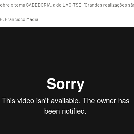
re o tema SABEDORIA, a de LAO-TSÉ, “Grandes realizações são 
, Francisco Madia.