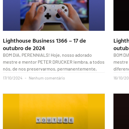
Lighthouse Business 1366 – 17 de
Light
outubro de 2024
outub
BOM DIA, PERENNIALS! Hoje, nosso adorado
BOM DI
mestre e mentor PETER DRUCKER lembra, a todos
mestre
nós, de nos preservarmos, permanentemente,
diferen
17/10/2024
Nenhum comentário
16/10/2