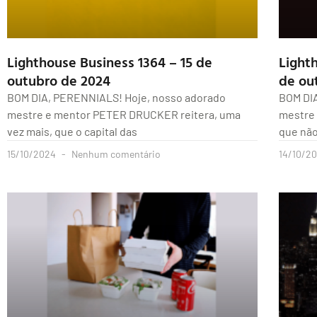
Lighthouse Business 1364 – 15 de
Lighth
outubro de 2024
de ou
BOM DIA, PERENNIALS! Hoje, nosso adorado
BOM DI
mestre e mentor PETER DRUCKER reitera, uma
mestre
vez mais, que o capital das
que nã
15/10/2024
Nenhum comentário
14/10/2