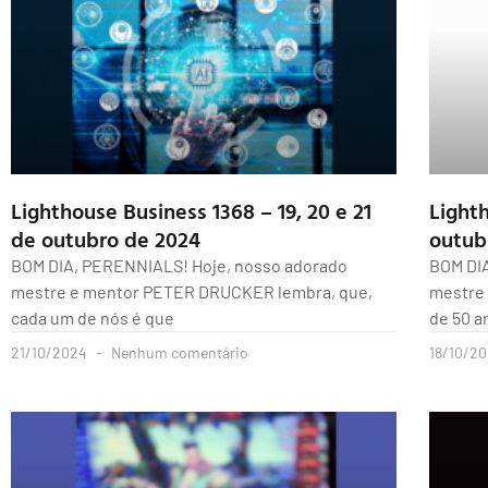
Lighthouse Business 1368 – 19, 20 e 21
Light
de outubro de 2024
outub
BOM DIA, PERENNIALS! Hoje, nosso adorado
BOM DI
mestre e mentor PETER DRUCKER lembra, que,
mestre 
cada um de nós é que
de 50 a
21/10/2024
Nenhum comentário
18/10/2