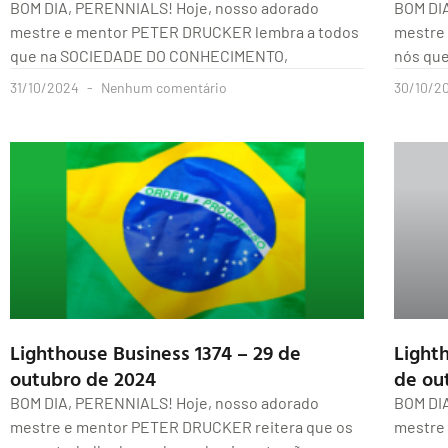
BOM DIA, PERENNIALS! Hoje, nosso adorado
BOM DI
mestre e mentor PETER DRUCKER lembra a todos
mestre
que na SOCIEDADE DO CONHECIMENTO,
nós qu
31/10/2024
Nenhum comentário
30/10/2
Lighthouse Business 1374 – 29 de
Lighth
outubro de 2024
de ou
BOM DIA, PERENNIALS! Hoje, nosso adorado
BOM DI
mestre e mentor PETER DRUCKER reitera que os
mestre 