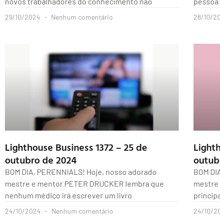
novos trabalhadores do conhecimento não
pessoa
29/10/2024
Nenhum comentário
28/10/2
Lighthouse Business 1372 – 25 de
Lighth
outubro de 2024
outub
BOM DIA, PERENNIALS! Hoje, nosso adorado
BOM DI
mestre e mentor PETER DRUCKER lembra que
mestre
nenhum médico irá escrever um livro
princip
24/10/2024
Nenhum comentário
24/10/2