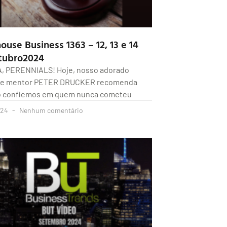
ouse Business 1363 – 12, 13 e 14
tubro2024
A, PERENNIALS! Hoje, nosso adorado
 e mentor PETER DRUCKER recomenda
o confiemos em quem nunca cometeu
024
Nenhum comentário