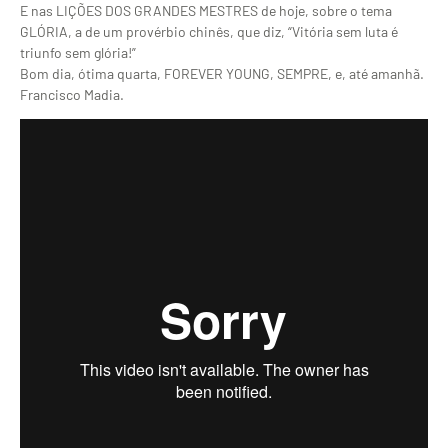
E nas LIÇÕES DOS GRANDES MESTRES de hoje, sobre o tema
GLÓRIA, a de um provérbio chinês, que diz, “Vitória sem luta é
triunfo sem glória!”
Bom dia, ótima quarta, FOREVER YOUNG, SEMPRE, e, até amanhã.
Francisco Madia.