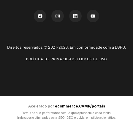
Direitos reservados © 2021-2026. Em conformidade com a LGPD.
POLÍTICA DE PRIVACIDADE
TERMOS DE USO
Acelerado por
ecommerce.CAMP/portais
Portais de alta performance com IA que aprendem a cada visita,
indexados e otimizados para SEO, GEO e LLMs, em piloto automático.