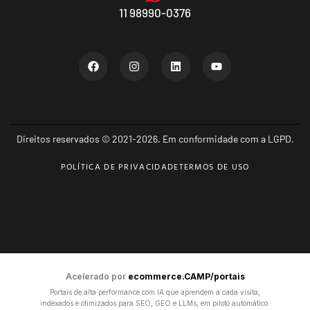
11 98990-0376
Direitos reservados © 2021-2026. Em conformidade com a LGPD.
POLÍTICA DE PRIVACIDADE
TERMOS DE USO
Acelerado por
ecommerce.CAMP/portais
Portais de alta performance com IA que aprendem a cada visita,
indexados e otimizados para SEO, GEO e LLMs, em piloto automático.