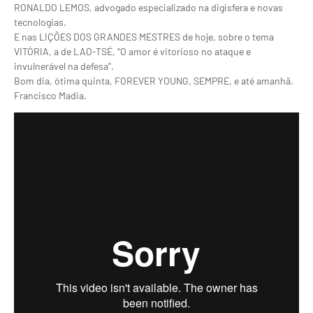
RONALDO LEMOS, advogado especializado na digisfera e novas
tecnologias.
E nas LIÇÕES DOS GRANDES MESTRES de hoje, sobre o tema
VITÓRIA, a de LAO-TSÉ, “O amor é vitorioso no ataque e
invulnerável na defesa”.
Bom dia, ótima quinta, FOREVER YOUNG, SEMPRE, e até amanhã.
Francisco Madia.