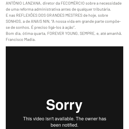
ANTÔNIO LANZANA, diretor da FECOMÉRCIO sobre a necessidade
de uma reforma administrativa antes de qualquer tributária.
E nas REFLEXÕES DOS GRANDES MESTRES de hoje, sobre
SONHOS, a de ANAIS NIN, “A nossa vida em grande parte compõe-
se de sonhos. É preciso ligá-los à ação”.
Bom dia, ótima quarta, FOREVER YOUNG, SEMPRE, e, até amanhã.
Francisco Madia.