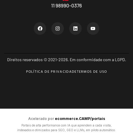
11 98990-0376
Direitos reservados © 2021-2026. Em conformidade com a LGPD.
POLÍTICA DE PRIVACIDADE
TERMOS DE USO
Acelerado por
ecommerce.CAMP/portais
Portais de alta performance com IA que aprendem a cada visita,
indexados e otimizados para SEO, GEO e LLMs, em piloto automático.