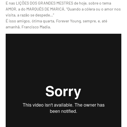
E nas LIÇÕES DOS GRANDES MESTRES de hoje, sobre o tema
AMOR, a do MARQUÊS DE MARICÁ, “Quando a cólera ou o amor nos
visita, a razão se despede…”
É isso amigos, ótima quarta, Forever Young, sempre, e, até
amanhã. Francisco Madia.