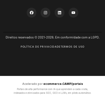
Direitos reservados © 2021-2026. Em conformidade com a LGPD.
POLÍTICA DE PRIVACIDADE
TERMOS DE USO
Acelerado por
ecommerce.CAMP/portais
Portais de alta performance com IA que aprendem a cada visita,
indexados e otimizados para SEO, GEO e LLMs, em piloto automático.