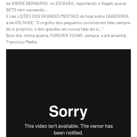
de ANDRÉ BERNARDO, no ESTADÃO, reportando o flagelo que as
BETS vêm causando…
E nas LIÇÕES DOS GRANDES MESTRES de hoje sobre SABEDORIA,
a de VOLTAIRE, “O orgulho dos pequenos consiste em falar sempre
de si próprios; o dos grandes em nunca falar de si…”
Bom dia, ótima quarta, FOREVER YOUNG, sempre, e até amanhã.
Francisco Madia.