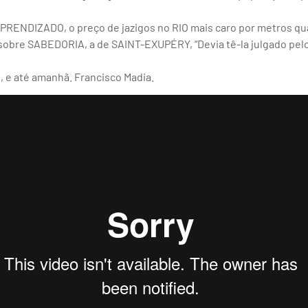
RENDIZADO, o preço de jazigos no RIO mais caro por metros q
re SABEDORIA, a de SAINT-EXUPÉRY, “Devia tê-la julgado pelos
e até amanhã. Francisco Madia.