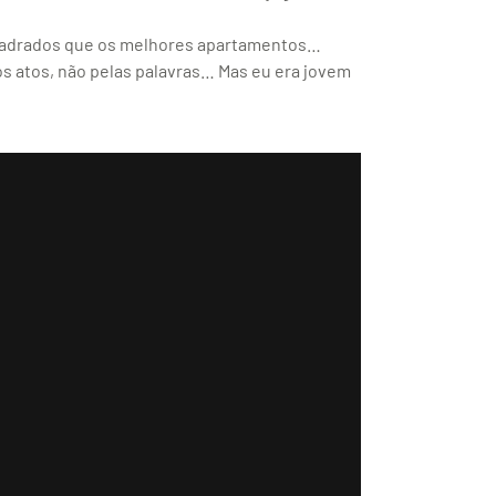
uadrados que os melhores apartamentos…
 atos, não pelas palavras… Mas eu era jovem