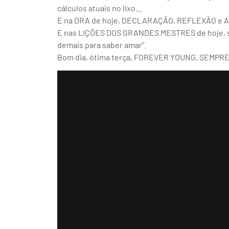
cálculos atuais no lixo…
E na DRA de hoje, DECLARAÇÃO, REFLEXÃO e AP
E nas LIÇÕES DOS GRANDES MESTRES de hoje, sob
demais para saber amar”.
Bom dia, ótima terça, FOREVER YOUNG, SEMPRE, 