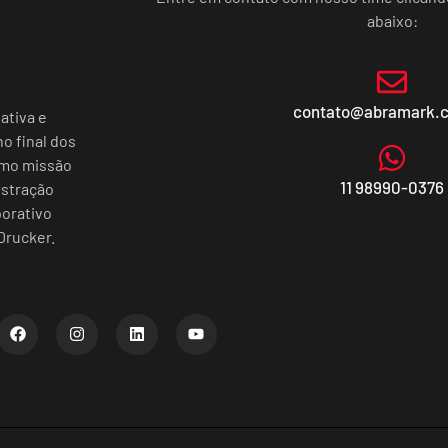
abaixo:
contato@abramark.
ativa e
o final dos
omo missão
11 98990-0376
istração
porativo
Drucker.