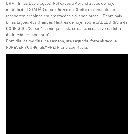
DRA – E nas Declarações, Reflexões e Aprendizados de hoje,
matéria do ESTADÃO sobre Juízes de Direito reclamando de
receberem propinas em prestações e a longo prazo… Pobre país.
E nas Lições dos Grandes Mestres de hoje, sobre SABEDORIA, a de
CONFÚCIO, “Saber é saber que nada se sabe, essa, a verdadeira
definição de sabedoria”.
Bom dia, ótimo final de semana, até segunda, forte abraço, e
FOREVER YOUNG, SEMPRE! Francisco Madia.