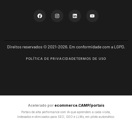
Direitos reservados © 2021-2026. Em conformidade com a LGPD.
POLÍTICA DE PRIVACIDADE
TERMOS DE USO
Acelerado por
ecommerce.CAMP/portais
Portais de alta performance com IA que aprendem a cada visita,
indexados e otimizados para SEO, GEO e LLMs, em piloto automático.