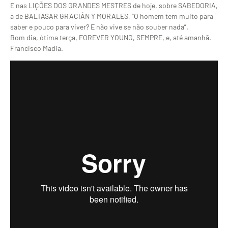
E nas LIÇÕES DOS GRANDES MESTRES de hoje, sobre SABEDORIA,
a de BALTASAR GRACIÁN Y MORALES, “O homem tem muito para
saber e pouco para viver? E não vive se não souber nada”.
Bom dia, ótima terça, FOREVER YOUNG, SEMPRE, e, até amanhã.
Francisco Madia.