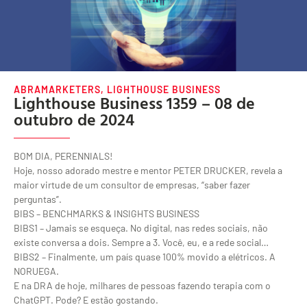
ABRAMARKETERS
,
LIGHTHOUSE BUSINESS
Lighthouse Business 1359 – 08 de
outubro de 2024
BOM DIA, PERENNIALS!
Hoje, nosso adorado mestre e mentor PETER DRUCKER, revela a
maior virtude de um consultor de empresas, “saber fazer
perguntas”.
BIBS – BENCHMARKS & INSIGHTS BUSINESS
BIBS1 – Jamais se esqueça. No digital, nas redes sociais, não
existe conversa a dois. Sempre a 3. Você, eu, e a rede social…
BIBS2 – Finalmente, um país quase 100% movido a elétricos. A
NORUEGA.
E na DRA de hoje, milhares de pessoas fazendo terapia com o
ChatGPT. Pode? E estão gostando.