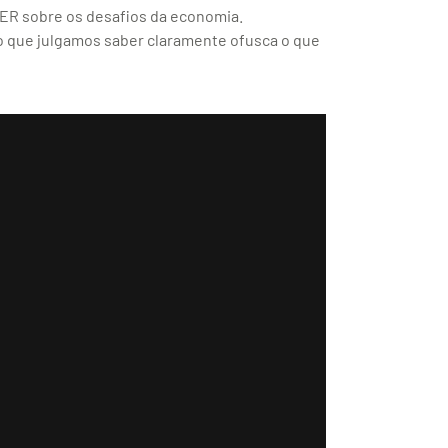
 sobre os desafios da economia.
 que julgamos saber claramente ofusca o que