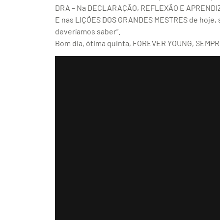
DRA – Na DECLARAÇÃO, REFLEXÃO E APRENDIZAD
E nas LIÇÕES DOS GRANDES MESTRES de hoje, so
deveríamos saber”.
Bom dia, ótima quinta, FOREVER YOUNG, SEMPRE