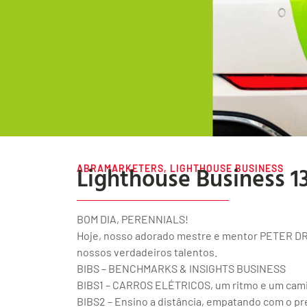
Lighthouse Business 1
ABRAMARKETERS
,
LIGHTHOUSE BUSINESS
BOM DIA, PERENNIALS!
Hoje, nosso adorado mestre e mentor PETER DR
nossos verdadeiros talentos.
BIBS – BENCHMARKS & INSIGHTS BUSINESS
BIBS1 – CARROS ELÉTRICOS, um ritmo e um camin
BIBS2 – Ensino a distância, empatando com o pre