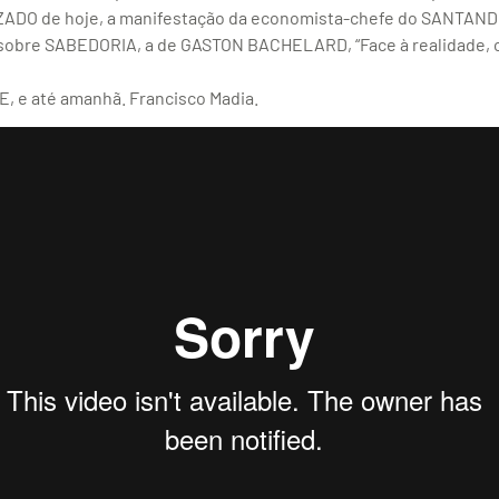
O de hoje, a manifestação da economista-chefe do SANTANDER
bre SABEDORIA, a de GASTON BACHELARD, “Face à realidade, o
, e até amanhã. Francisco Madia.