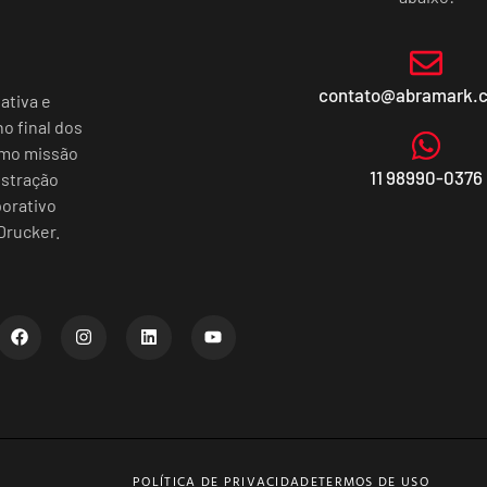
contato@abramark.
ativa e
o final dos
omo missão
11 98990-0376
istração
porativo
Drucker.
POLÍTICA DE PRIVACIDADE
TERMOS DE USO