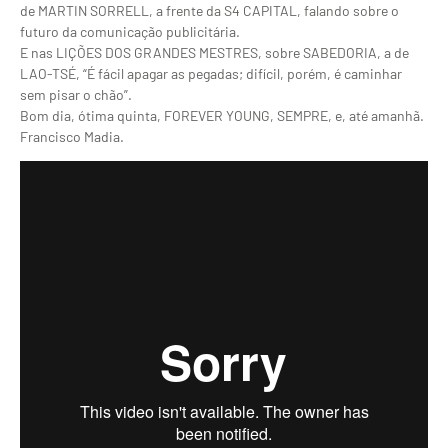
de MARTIN SORRELL, a frente da S4 CAPITAL, falando sobre o
futuro da comunicação publicitária.
E nas LIÇÕES DOS GRANDES MESTRES, sobre SABEDORIA, a de
LAO-TSÉ, “É fácil apagar as pegadas; difícil, porém, é caminhar
sem pisar o chão”.
Bom dia, ótima quinta, FOREVER YOUNG, SEMPRE, e, até amanhã.
Francisco Madia.