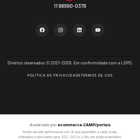
11 98990-0376
Direitos reservados © 2021-2026. Em conformidade com a LGPD.
POLÍTICA DE PRIVACIDADE
TERMOS DE USO
Acelerado por
ecommerce.CAMP/portais
Portais de alta performance com IA que aprendem a cada visita,
indexados e otimizados para SEO, GEO e LLMs, em piloto automático.