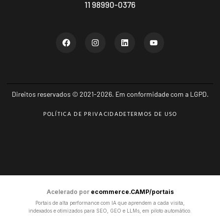
11 98990-0376
Direitos reservados © 2021-2026. Em conformidade com a LGPD.
POLÍTICA DE PRIVACIDADE
TERMOS DE USO
Acelerado por
ecommerce.CAMP/portais
Portais de alta performance com IA que aprendem a cada visita,
indexados e otimizados para SEO, GEO e LLMs, em piloto automático.