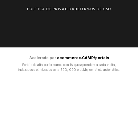
POLÍTICA DE PRIVACIDADE
TERMOS DE USO
Acelerado por
ecommerce.CAMP/portais
Portais de alta performance com IA que aprendem a cada visita,
indexados e otimizados para SEO, GEO e LLMs, em piloto automático.