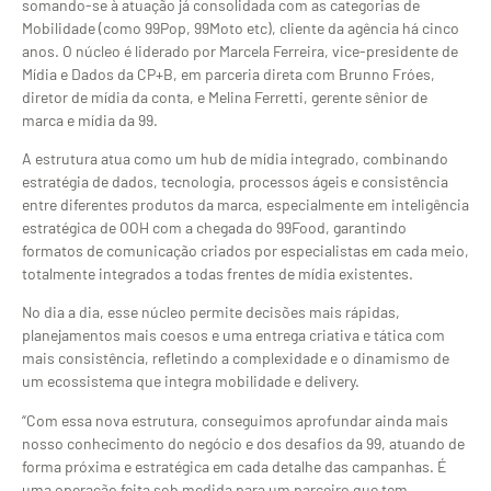
somando-se à atuação já consolidada com as categorias de
Mobilidade (como 99Pop, 99Moto etc), cliente da agência há cinco
anos. O núcleo é liderado por Marcela Ferreira, vice-presidente de
Mídia e Dados da CP+B, em parceria direta com Brunno Fróes,
diretor de mídia da conta, e Melina Ferretti, gerente sênior de
marca e mídia da 99.
A estrutura atua como um hub de mídia integrado, combinando
estratégia de dados, tecnologia, processos ágeis e consistência
entre diferentes produtos da marca, especialmente em inteligência
estratégica de OOH com a chegada do 99Food, garantindo
formatos de comunicação criados por especialistas em cada meio,
totalmente integrados a todas frentes de mídia existentes.
No dia a dia, esse núcleo permite decisões mais rápidas,
planejamentos mais coesos e uma entrega criativa e tática com
mais consistência, refletindo a complexidade e o dinamismo de
um ecossistema que integra mobilidade e delivery.
“Com essa nova estrutura, conseguimos aprofundar ainda mais
nosso conhecimento do negócio e dos desafios da 99, atuando de
forma próxima e estratégica em cada detalhe das campanhas. É
uma operação feita sob medida para um parceiro que tem