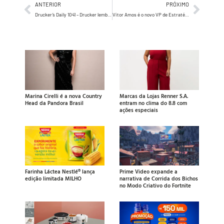
ANTERIOR
PRÓXIMO
Drucker’s Daily 1041 – Drucker lembra que o que o mundo vive hoje, já aconteceu 3 vezes antes…
Vitor Amos é o novo VP de Estratégia da Fbiz
Marina Cirelli é a nova Country
Marcas da Lojas Renner S.A.
Head da Pandora Brasil
entram no clima do 8.8 com
ações especiais
Farinha Láctea Nestlé® lança
Prime Video expande a
edição limitada MILHO
narrativa de Corrida dos Bichos
no Modo Criativo do Fortnite