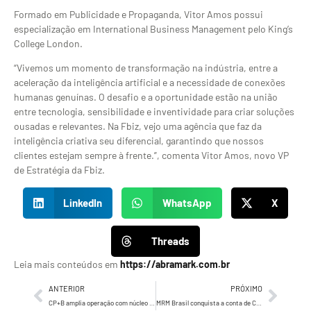
Formado em Publicidade e Propaganda, Vitor Amos possui
especialização em International Business Management pelo King’s
College London.
“Vivemos um momento de transformação na indústria, entre a
aceleração da inteligência artificial e a necessidade de conexões
humanas genuínas. O desafio e a oportunidade estão na união
entre tecnologia, sensibilidade e inventividade para criar soluções
ousadas e relevantes. Na Fbiz, vejo uma agência que faz da
inteligência criativa seu diferencial, garantindo que nossos
clientes estejam sempre à frente.”, comenta Vitor Amos, novo VP
de Estratégia da Fbiz.
LinkedIn
WhatsApp
X
Threads
Leia mais conteúdos em
https://abramark.com.br
ANTERIOR
PRÓXIMO
CP+B amplia operação com núcleo exclusivo de mídia para 99
MRM Brasil conquista a conta de CRM e Dados do Grupo L’Oréal para a América Latina