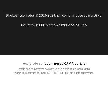
Direitos reservados © 2021-2026. Em conformidade com a LGPD.
POLÍTICA DE PRIVACIDADE
TERMOS DE USO
Acelerado por
ecommerce.CAMP/portais
Portais de alta performance com IA que aprendem a cada visita,
indexados e otimizados para SEO, GEO e LLMs, em piloto automático.