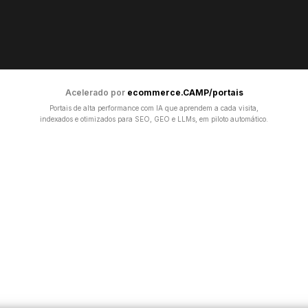
Acelerado por
ecommerce.CAMP/portais
Portais de alta performance com IA que aprendem a cada visita,
indexados e otimizados para SEO, GEO e LLMs, em piloto automático.