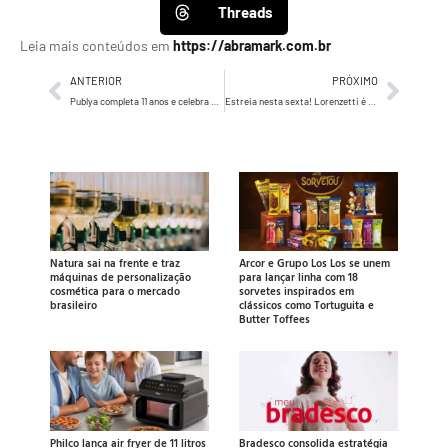
Threads
Leia mais conteúdos em
https://abramark.com.br
ANTERIOR
PRÓXIMO
Publya completa 11 anos e celebra mais de 20 mil campanhas de mídia programática
Estreia nesta sexta! Lorenzetti é patrocinadora do musical Priscilla, a Rainha do Deserto
Natura sai na frente e traz
Arcor e Grupo Los Los se unem
máquinas de personalização
para lançar linha com 18
cosmética para o mercado
sorvetes inspirados em
brasileiro
clássicos como Tortuguita e
Butter Toffees
Philco lança air fryer de 11 litros
Bradesco consolida estratégia