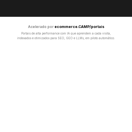
Acelerado por
ecommerce.CAMP/portais
Portais de alta performance com IA que aprendem a cada visita,
indexados e otimizados para SEO, GEO e LLMs, em piloto automático.