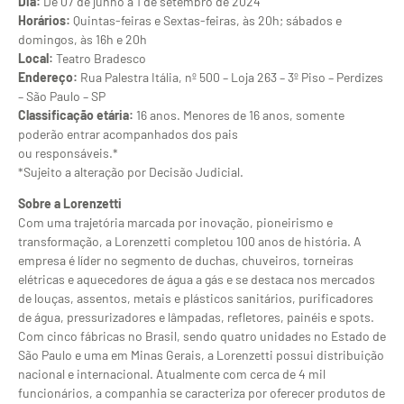
Dia:
De 07 de junho a 1 de setembro de 2024
Horários:
Quintas-feiras e Sextas-feiras, às 20h; sábados e
domingos, às 16h e 20h
Local:
Teatro Bradesco
Endereço:
Rua Palestra Itália, nº 500 – Loja 263 – 3º Piso – Perdizes
– São Paulo – SP
Classificação etária:
16 anos. Menores de 16 anos, somente
poderão entrar acompanhados dos pais
ou responsáveis.*
*Sujeito a alteração por Decisão Judicial.
Sobre a Lorenzetti
Com uma trajetória marcada por inovação, pioneirismo e
transformação, a Lorenzetti completou 100 anos de história. A
empresa é líder no segmento de duchas, chuveiros, torneiras
elétricas e aquecedores de água a gás e se destaca nos mercados
de louças, assentos, metais e plásticos sanitários, purificadores
de água, pressurizadores e lâmpadas, refletores, painéis e spots.
Com cinco fábricas no Brasil, sendo quatro unidades no Estado de
São Paulo e uma em Minas Gerais, a Lorenzetti possui distribuição
nacional e internacional. Atualmente com cerca de 4 mil
funcionários, a companhia se caracteriza por oferecer produtos de