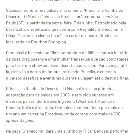
Sucesso mundial nos palcos e no cinema, “Priscilla, a Rainha do
Deserto – O Musical” chega ao Brasil e fará temporada em São
Paulo (SP), a partir desta sexta-feira, 7 de junho. Patrocinado pela
Lorenzetti, o espetáculo que conta com Reynaldo Gianecchini e
Diego Martins no elenco ficará em cartaz no Teatro Bradesco,
localizado no Bourbon Shopping.
O musical é baseado no filme homônimo de 1994 e conta a história
de duas drag queens e uma mulher transexual que são contratadas
para fazer um show em pleno deserto australiano. Para chegar até
lá, elas vão a bordo do ônibus intitulado Priscilla, e encaram
diversos desafios e aventuras durante a viagem até o destino final.
Priscilla, a Rainha do Deserto – O Musical teve sua primeira
adaptação para os palcos em 2006, e tem sido sucesso em
diversos países, dentre eles Inglaterra (West End), Austrália,
Canadá, Itália e Argentina. O musical também ficou por mais de
um ano em cartaz na Broadway, onde contou com mais de 500
apresentações.
Na peça, Gianecchini dará vida a Anthony “Tick” Belrose, performer