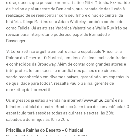
e drag queen, que possui o nome artístico Mitzi Mitosis. Ex-marido
de Marion e pai ausente de Benjamin, sua jornada de desilusão à
realização de se reencontrar com seu filho é o núcleo central da
história. Diego Martins será Adam Whiteley, também conhecido
como Felicia. Já as atrizes Verónica Valenttino e Wallie Ruy irão se
revezar para interpretar o poderoso papel de Bernadette
Bassenger.
“A Lorenzetti se orgulha em patrocinar o espetáculo ‘Priscilla, a
Rainha do Deserto – O Musical’, um dos clássicos mais admirados
e conhecidos da Broadway. Além de contar com grandes atores e
intérpretes, foi um sucesso mundial nos palcos e no cinema,
sendo reconhecido em diversos países, garantindo um espetáculo
de qualidade para todos”, ressalta Paulo Galina, gerente de
marketing da Lorenzetti.
Os ingressos já estão à venda na internet (
www.uhuu.com
) e na
bilheteria oficial do Teatro Bradesco (sem taxa de conveniência). O
espetáculo terá sessões todas as quintas e sextas, às 20h;
sábados e domingos às 16h e 20h.
Priscilla, a Rainha do Deserto – O Musical