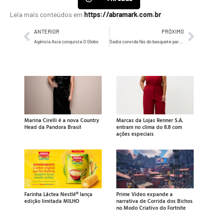
Leia mais conteúdos em
https://abramark.com.br
ANTERIOR
PRÓXIMO
Agência Asia conquista O Globo
Sadia convida fãs do basquete para fazer 40 mil pontos em ação no parque Villa Lobos e na NBA House
Marina Cirelli é a nova Country
Marcas da Lojas Renner S.A.
Head da Pandora Brasil
entram no clima do 8.8 com
ações especiais
Farinha Láctea Nestlé® lança
Prime Video expande a
edição limitada MILHO
narrativa de Corrida dos Bichos
no Modo Criativo do Fortnite