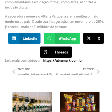
complementares à educação formal, como artes, esportes e
inclusão digital.
A seguradora nomeia o Allianz Parque, a arena multiuso mais
moderna do país. Desde sua inauguração, em novembro de 2014,
já recebeu mais de 11 milhões de pessoas.
LinkedIn
WhatsApp
X
Threads
Leia mais conteúdos em
https://abramark.com.br
ANTERIOR
PRÓXIMO
Marina Melo, influenciadora PCD, lança campanha sobre beleza acessível nas redes sociais
Produto inédito no Brasil, Music Frame da Samsung chega para moldar sua música ao seu estilo