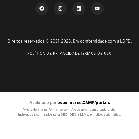
Direitos reservados © 2021-2026. Em conformidade com a LGPD.
POLÍTICA DE PRIVACIDADE
TERMOS DE USO
Acelerado por
ecommerce.CAMP/portais
Portais de alta performance com IA que aprendem a cada visita,
indexados e otimizados para SEO, GEO e LLMs, em piloto automático.