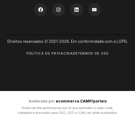
Direitos reservados © 2021-2026. Em conformidade com a LGPD.
POLÍTICA DE PRIVACIDADE
TERMOS DE USO
Acelerado por
ecommerce.CAMP/portais
Portais de alta performance com IA que aprendem a cada visita,
indexados e otimizados para SEO, GEO e LLMs, em piloto automático.