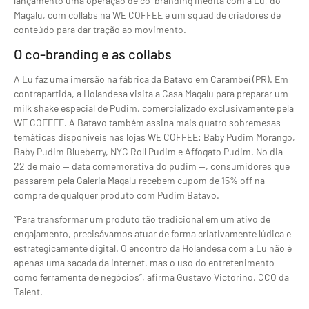
lançamento uma operação de co-branding inédita com a Lu, do
Magalu, com collabs na WE COFFEE e um squad de criadores de
conteúdo para dar tração ao movimento.
O co-branding e as collabs
A Lu faz uma imersão na fábrica da Batavo em Carambeí (PR). Em
contrapartida, a Holandesa visita a Casa Magalu para preparar um
milk shake especial de Pudim, comercializado exclusivamente pela
WE COFFEE. A Batavo também assina mais quatro sobremesas
temáticas disponíveis nas lojas WE COFFEE: Baby Pudim Morango,
Baby Pudim Blueberry, NYC Roll Pudim e Affogato Pudim. No dia
22 de maio — data comemorativa do pudim —, consumidores que
passarem pela Galeria Magalu recebem cupom de 15% off na
compra de qualquer produto com Pudim Batavo.
“Para transformar um produto tão tradicional em um ativo de
engajamento, precisávamos atuar de forma criativamente lúdica e
estrategicamente digital. O encontro da Holandesa com a Lu não é
apenas uma sacada da internet, mas o uso do entretenimento
como ferramenta de negócios”, afirma Gustavo Victorino, CCO da
Talent.