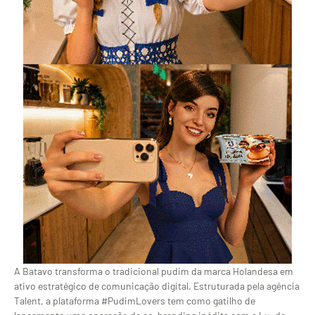
A Batavo transforma o tradicional pudim da marca Holandesa em
ativo estratégico de comunicação digital. Estruturada pela agência
Talent, a plataforma #PudimLovers tem como gatilho de