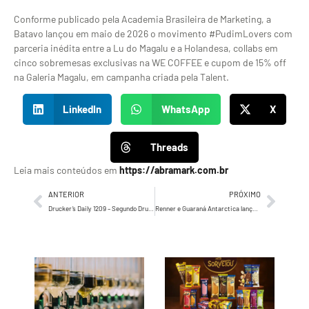
Conforme publicado pela Academia Brasileira de Marketing, a
Batavo lançou em maio de 2026 o movimento #PudimLovers com
parceria inédita entre a Lu do Magalu e a Holandesa, collabs em
cinco sobremesas exclusivas na WE COFFEE e cupom de 15% off
na Galeria Magalu, em campanha criada pela Talent.
LinkedIn
WhatsApp
X
Threads
Leia mais conteúdos em
https://abramark.com.br
ANTERIOR
PRÓXIMO
Drucker’s Daily 1209 – Segundo Drucker, dos seguros de morte, de ontem, para os verdadeiros…
Renner e Guaraná Antarctica lançam collab com personalização exclusiva de camisetas no Shopping Morumbi