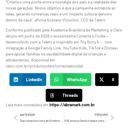
“Criamos uma ponte entre a nostalgia dos pais e a realidade das
novas gerações. Nosso objetivo é que a campanha extrapole as
telas, gerando conversas reais e um impacto cultural genuíno
dentro de casa”, afirma Gustavo Victorino, CCO da Talent.
Conforme publicado pela Academia Brasileira de Marketing, a Claro
lançou em junho de 2026 o ecossistema Conecta e Cuida —
desenvolvido com a Talent e inspirado em Toy Story 5 —, com
integração a Google Family Link, YouTube Kids, TikTok e Disney+
para apoiar famílias na saudabilidade digital de crianças e
adolescentes, disponível em
claro.com.br/produtosclaro/conectaecuida/.
LinkedIn
WhatsApp
X
Threads
Leia mais conteúdos em
https://abramark.com.br
ANTERIOR
PRÓXIMO
Dojo conquista conta da Kimberly-Clark para creators e always on de Huggies, Intimus, Plenitud e Poise
VOE anuncia Danilo Vizagre como novo CCO após trajetória na Omnicom e shortlist em Cannes Lions