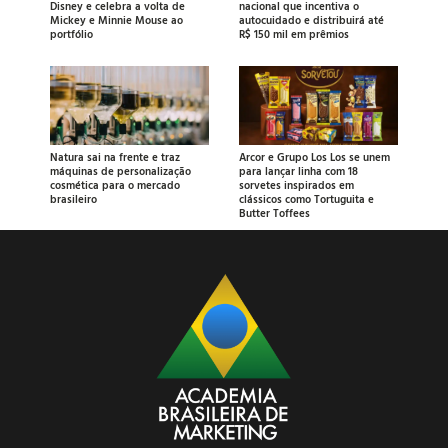
Disney e celebra a volta de
nacional que incentiva o
Mickey e Minnie Mouse ao
autocuidado e distribuirá até
portfólio
R$ 150 mil em prêmios
Natura sai na frente e traz
Arcor e Grupo Los Los se unem
máquinas de personalização
para lançar linha com 18
cosmética para o mercado
sorvetes inspirados em
brasileiro
clássicos como Tortuguita e
Butter Toffees