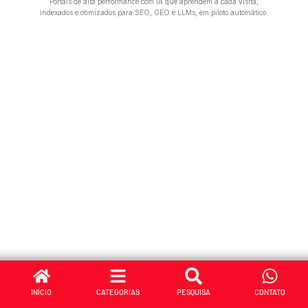
Portais de alta performance com IA que aprendem a cada visita,
indexados e otimizados para SEO, GEO e LLMs, em piloto automático.
INÍCIO
CATEGORIAS
PESQUISA
CONTATO