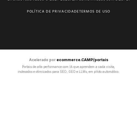
POLÍTICA DE PRIVACIDADE
TERMOS DE USO
Acelerado por
ecommerce.CAMP/portais
Portais de alta performance com IA que aprendem a cada visita,
indexados e otimizados para SEO, GEO e LLMs, em piloto automático.