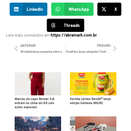
LinkedIn
WhatsApp
X
Threads
Leia mais conteúdos em
https://abramark.com.br
ANTERIOR
PRÓXIMO
Wickbold lança campanha sobre a origem dos alimentos e abre quiosque em Copacabana
TotalPass lança campanha “Chief Ellen Officer” para apresentar o Check-in Extra com usuária que pediu a funcionalidade
Marcas da Lojas Renner S.A.
Farinha Láctea Nestlé® lança
entram no clima do 8.8 com
edição limitada MILHO
ações especiais