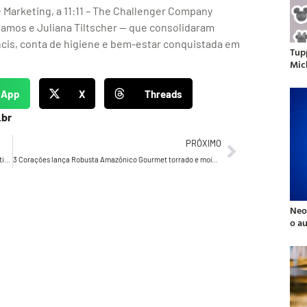
 Marketing, a 11:11 – The Challenger Company
Ramos e Juliana Tiltscher — que consolidaram
ncis, conta de higiene e bem-estar conquistada em
Tup
Mic
sApp
X
Threads
.br
PRÓXIMO
Carolina Aranha é a nova Diretora de Comunicação Corporativa da Propeg
3 Corações lança Robusta Amazônico Gourmet torrado e moído e celebra o Brasil em Nova York no evento de Alex Atala
Neo
o a