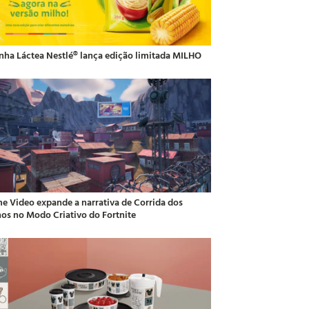
inha Láctea Nestlé® lança edição limitada MILHO
me Video expande a narrativa de Corrida dos
hos no Modo Criativo do Fortnite