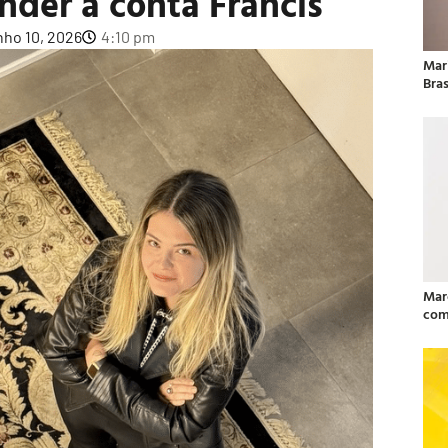
ender a conta Francis
nho 10, 2026
4:10 pm
Mar
Bras
Mar
com