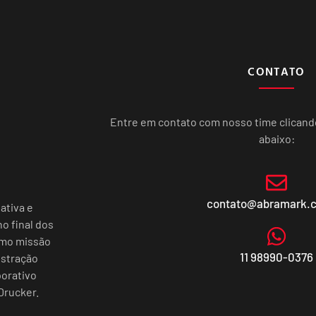
CONTATO
Entre em contato com nosso time clican
abaixo:
contato@abramark.
ativa e
o final dos
omo missão
11 98990-0376
istração
porativo
Drucker.