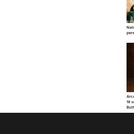
Natu
per
Arc
18 
But