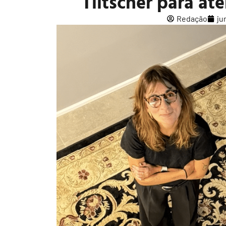
Tiltscher para at
Redação
ju