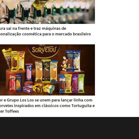
ra sai na frente e traz máquinas de
sonalização cosmética para o mercado brasileiro
or e Grupo Los Los se unem para lançar linha com
sorvetes inspirados em clássicos como Tortuguita e
ter Toffees