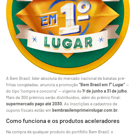
A Bem Brasil, líder absoluta do mercado nacional de batatas pré-
fritas congeladas, anuncia a promoção
“Bem Brasil em 1° Lugar”
—
do tipo “compre e concorra” — vigente de
1º de junho a 31 de julho
.
Mais de 300 prêmios serão distribuídos, além do prêmio final:
supermercado pago até 2030
. As inscrições e cadastros de
cupons fiscais estão em
bembrasilemprimeirolugar.com.br
.
Como funciona e os produtos aceleradores
Na compra de qualquer produto do portfólio Bem Brasil, o