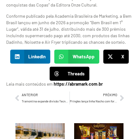
conquistas das Copas” da Editora Onze Cultural.
Conforme publicado pela Academia Brasileira de Marketing, a Bem
Brasil lançou em junho de 2026 a promoção “Bem Brasil em 1°
Lugar”, válida até 31 de julho, distribuindo mais de 300 prêmios
incluindo supermercado pago até 2030, com produtos das linhas
Dadinho, Noisette e Air Fryer triplicando as chances de sorteio.
LinkedIn
WhatsApp
X
Threads
Leia mais conteúdos em
https://abramark.com.br
ANTERIOR
PRÓXIMO
Tramontina expande divisão Tecnopeças para mercados agrícola, veículos elétricos e linha branca
Pringles lança linha Nacho com formato icônico e embalagem em lata para o universo dos nachos