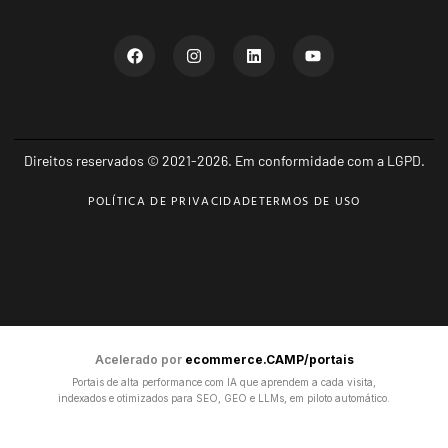
Direitos reservados © 2021-2026. Em conformidade com a LGPD.
POLÍTICA DE PRIVACIDADE
TERMOS DE USO
Acelerado por
ecommerce.CAMP/portais
Portais de alta performance com IA que aprendem a cada visita,
indexados e otimizados para SEO, GEO e LLMs, em piloto automático.