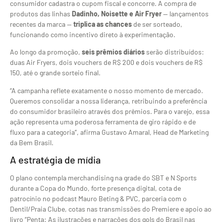
consumidor cadastra o cupom fiscal e concorre. A compra de
produtos das linhas
Dadinho, Noisette e Air Fryer
— lançamentos
recentes da marca —
triplica as chances
de ser sorteado,
funcionando como incentivo direto à experimentação.
Ao longo da promoção,
seis prêmios diários
serão distribuídos:
duas Air Fryers, dois vouchers de R$ 200 e dois vouchers de R$
150, até o grande sorteio final.
“A campanha reflete exatamente o nosso momento de mercado.
Queremos consolidar a nossa liderança, retribuindo a preferência
do consumidor brasileiro através dos prêmios. Para o varejo, essa
ação representa uma poderosa ferramenta de giro rápido e de
fluxo para a categoria”, afirma Gustavo Amaral, Head de Marketing
da Bem Brasil.
A estratégia de mídia
O plano contempla merchandising na grade do SBT e N Sports
durante a Copa do Mundo, forte presença digital, cota de
patrocínio no podcast Mauro Beting & PVC, parceria com o
Dentil/Praia Clube, cotas nas transmissões do Premiere e apoio ao
livro “Penta: As ilustrações e narrações dos gols do Brasil nas