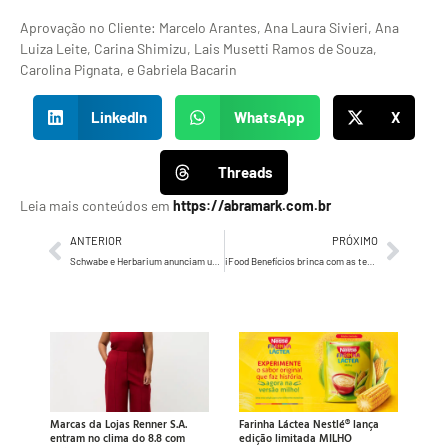
Aprovação no Cliente: Marcelo Arantes, Ana Laura Sivieri, Ana
Luiza Leite, Carina Shimizu, Lais Musetti Ramos de Souza,
Carolina Pignata, e Gabriela Bacarin
LinkedIn
WhatsApp
X
Threads
Leia mais conteúdos em
https://abramark.com.br
ANTERIOR
PRÓXIMO
Schwabe e Herbarium anunciam uma nova farmacêutica no Brasil com foco em produtos naturais
iFood Benefícios brinca com as tensões entre RH e colaboradores
Marcas da Lojas Renner S.A.
Farinha Láctea Nestlé® lança
entram no clima do 8.8 com
edição limitada MILHO