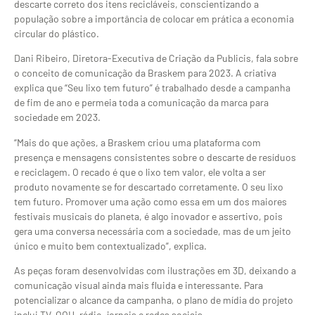
descarte correto dos itens recicláveis, conscientizando a
população sobre a importância de colocar em prática a economia
circular do plástico.
Dani Ribeiro, Diretora-Executiva de Criação da Publicis, fala sobre
o conceito de comunicação da Braskem para 2023. A criativa
explica que “Seu lixo tem futuro” é trabalhado desde a campanha
de fim de ano e permeia toda a comunicação da marca para
sociedade em 2023.
“Mais do que ações, a Braskem criou uma plataforma com
presença e mensagens consistentes sobre o descarte de resíduos
e reciclagem. O recado é que o lixo tem valor, ele volta a ser
produto novamente se for descartado corretamente. O seu lixo
tem futuro. Promover uma ação como essa em um dos maiores
festivais musicais do planeta, é algo inovador e assertivo, pois
gera uma conversa necessária com a sociedade, mas de um jeito
único e muito bem contextualizado”, explica.
As peças foram desenvolvidas com ilustrações em 3D, deixando a
comunicação visual ainda mais fluida e interessante. Para
potencializar o alcance da campanha, o plano de mídia do projeto
inclui TV, OOH, rádio, jornais e redes sociais.