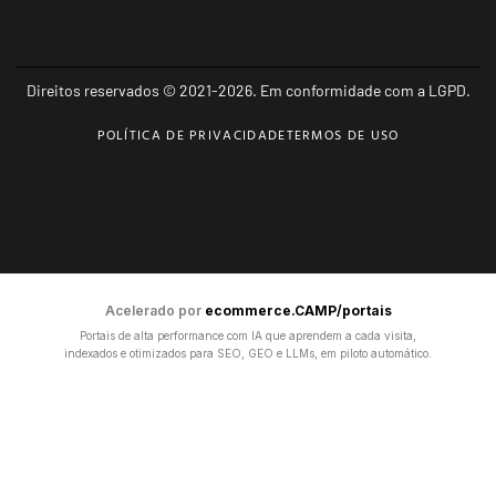
Direitos reservados © 2021-2026. Em conformidade com a LGPD.
POLÍTICA DE PRIVACIDADE
TERMOS DE USO
Acelerado por
ecommerce.CAMP/portais
Portais de alta performance com IA que aprendem a cada visita,
indexados e otimizados para SEO, GEO e LLMs, em piloto automático.