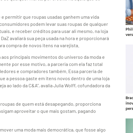
te e permitir que roupas usadas ganhem uma vida
os consumidores podem levar suas roupas de qualquer
Phil
ais, e receber créditos para usar ali mesmo, na loja
ver
a DaZ avaliará sua peça usada na hora e proporcionará
ara compra de novos itens na varejista.
a aos principais movimentos do universo da moda e
nte por esse motivo, a parceria com ela faz total
ndedores e compradores também. Essa parceria de
que a pessoa gaste em itens novos dentro de uma loja
eja ao lado da C&A”, avalia Julia Wolff, cofundadora da
Bra
ino
as roupas de quem está desapegando, proporciona
per
onsigam aproveitar o que mais gostam, pagando
promover uma moda mais democrática, que fosse algo