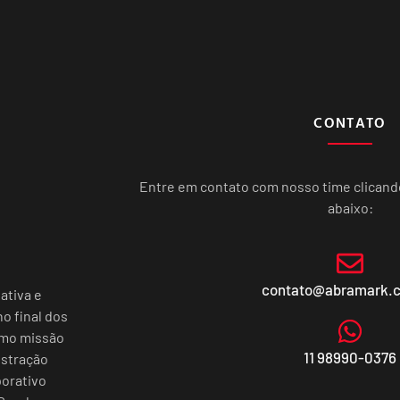
CONTATO
Entre em contato com nosso time clican
abaixo:
contato@abramark.
ativa e
o final dos
omo missão
11 98990-0376
istração
porativo