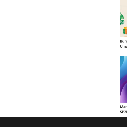
Bur
Uma
Mar
SP2