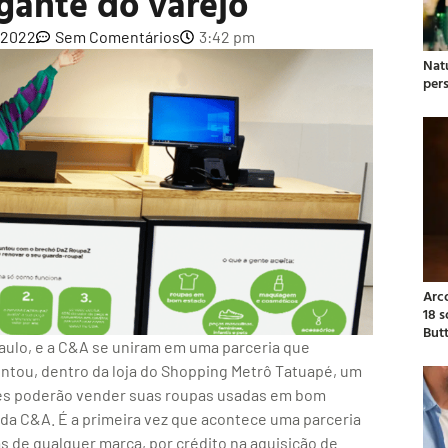
igante do varejo
, 2022
Sem Comentários
3:42 pm
Natu
per
Arc
18 
But
aulo, e a C&A se uniram em uma parceria que
ontou, dentro da loja do Shopping Metrô Tatuapé, um
es poderão vender suas roupas usadas em bom
a da C&A. É a primeira vez que acontece uma parceria
s de qualquer marca, por crédito na aquisição de