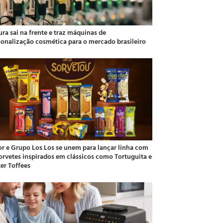
ra sai na frente e traz máquinas de
sonalização cosmética para o mercado brasileiro
or e Grupo Los Los se unem para lançar linha com
sorvetes inspirados em clássicos como Tortuguita e
ter Toffees