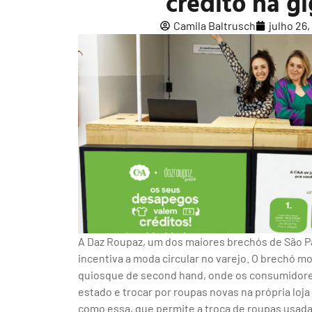
crédito na g
Camila Baltrusch
julho 26
A Daz Roupaz, um dos maiores brechós de São P
incentiva a moda circular no varejo. O brechó m
quiosque de second hand, onde os consumidor
estado e trocar por roupas novas na própria loj
como essa, que permite a troca de roupas usada