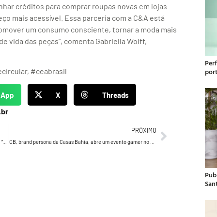
nhar créditos para comprar roupas novas em lojas
ço mais acessível. Essa parceria com a C&A está
romover um consumo consciente, tornar a moda mais
e vida das peças”, comenta Gabriella Wolff,
Per
ircular, #ceabrasil
por
sApp
X
Threads
.br
PRÓXIMO
Juliana Nunes, uma engenheira que fez história na Unilever: “difícil dividir marketing dos negócios”
CB, brand persona da Casas Bahia, abre um evento gamer no Brasil
Publ
San